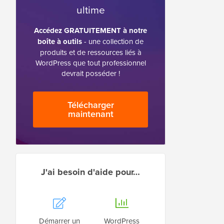
ultime
Accédez GRATUITEMENT à notre
boîte à outils
- une collection de
produits et de ressources liés à
WordPress que tout professionnel
devrait posséder !
Télécharger
maintenant
J'ai besoin d'aide pour…
Démarrer un
WordPress