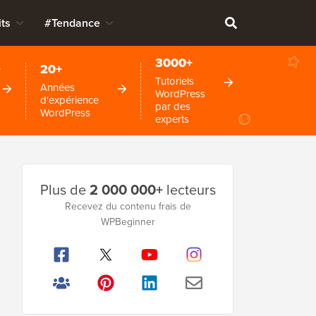
ts
#Tendance
3000+
+
20+
Tutoriels
Années
WordPress
d'expérience
par des
WordPress
experts
Barre
Plus de
2 000 000+
lecteurs
latérale
Recevez du contenu frais de
principale
WPBeginner