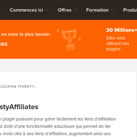
Commencez ici
Offres
Formation
Produi
30 Millions
en avez le plus besoin.
Sites web
ess
utilisant nos
plugins
COUPON THIRSTYAFFILIATES
tyAffiliates
un plugin puissant pour gérer facilement les liens d'affiliation
t doté d'une fonctionnalité astucieuse qui permet de lier
ots-clés à des liens d'affiliation, augmentant ainsi vos