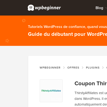
Blog
Tutoriels WordPress de confiance, quand vous 
Guide du débutant pour WordPr
WPBEGINNER
OFFRES
PLUGINS
Coupon Thirs
ThirstyAffiliates est 
dans WordPress. Il es
automatiquement des m