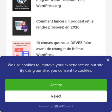
WordPress.org
Comment lancer un podcast (et le
rendre prospère) en 2026
13 choses que vous DEVEZ faire
avant de changer de thème
WordPress
Divulgation :
Notre contenu est soutenu par nos
lecteurs. Cela signifie que si vous cliquez sur certains
de nos liens, nous pouvons gagner une commission.
Consultez
comment WPBeginner est financé
, pourquoi
c'est important et comment vous pouvez nous soutenir.
Voici notre
processus éditorial
.