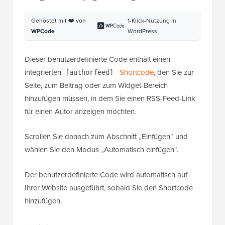
get_the_author_meta( 
'display_name'
) .
''
;
8
9
return
$authorfeedlink
;
1
0
1
} 
1
1
// Create a shortcode to display 
2
the link
1
add_shortcode(
'authorfeed'
, 
3
'wpb_author_feed'
);
1
4
1
// Enable shortcode execution in 
5
WordPress text widgets
1
add_filter(
'widget_text'
, 
6
'do_shortcode'
);
Gehostet mit ❤️ von
1-Klick-Nutzung in
WPCode
WordPress