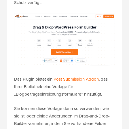
verschiedenen Nischen abdecken.
Außerdem kann es
Suchmaschinenrankings
verbessern
, da Websites mit qualitativ hochwertigen
Inhalten in den Suchergebnissen tendenziell besser
sichtbar sind.
Der einfachste Weg, neuen Benutzern das Einreichen
von Beiträgen auf Ihrer Website zu ermöglichen, ist
die Verwendung von
WPForms
. Es ist das
beste
WordPress-Kontaktformular-Plugin
auf dem Markt,
das über einen Drag-and-Drop-Builder, zahlreiche
vorgefertigte Vorlagen und einen erstaunlichen Spam-
Schutz verfügt.