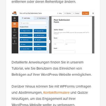
Das Plugin bietet ein
Post Submission Addon
, das
Ihrer Bibliothek eine Vorlage für
„Blogbeitragseinreichungsformulare“ hinzufügt.
Sie können diese Vorlage dann so verwenden, wie
sie ist, oder einige Änderungen im Drag-and-Drop-
Builder vornehmen, indem Sie vorhandene Felder
entfernen oder deren Reihenfolge ändern.