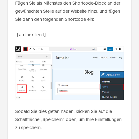
Editor hinzu
Wenn Sie ein
Block-Theme
verwenden, ist die Seite
„Widgets“ für Sie nicht verfügbar.
In diesem Fall müssen Sie die Seite
Design » Editor
in der WordPress-Admin-Seitenleiste besuchen, um
den
Full Site Editor
zu starten.
Sobald Sie das getan haben, klicken Sie auf die
Schaltfläche „Block hinzufügen“ (+) in der oberen
linken Ecke, um das Blockmenü zu öffnen.
Fügen Sie als Nächstes den Shortcode-Block an der
gewünschten Stelle auf der Website hinzu und fügen
Sie dann den folgenden Shortcode ein:
[authorfeed]