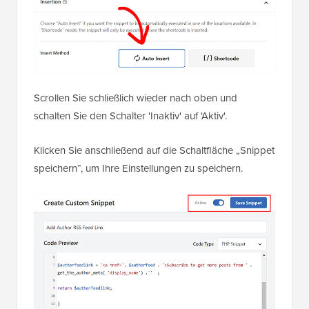
Dieser benutzerdefinierte Code enthält einen
integrierten
Shortcode
, den Sie zur
[authorfeed]
Seite, zum Beitrag oder zum Widget-Bereich
hinzufügen müssen, in dem Sie einen RSS-Feed-Link
für einen Autor anzeigen möchten.
Scrollen Sie danach zum Abschnitt „Einfügen“ und
wählen Sie den Modus „Automatisch einfügen“.
Der benutzerdefinierte Code wird automatisch auf
Ihrer Website ausgeführt, sobald Sie den Shortcode
hinzufügen.