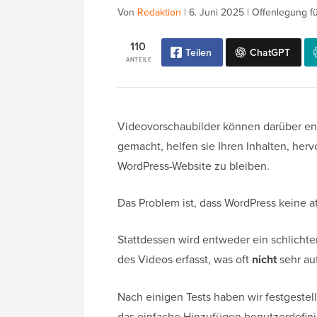
Von
Redaktion
|
6. Juni 2025
|
Offenlegung fü
110
Teilen
ChatGPT
ANTEILE
Videovorschaubilder können darüber ents
gemacht, helfen sie Ihren Inhalten, her
WordPress-Website zu bleiben.
Das Problem ist, dass WordPress keine a
Stattdessen wird entweder ein schlichte
des Videos erfasst, was oft
nicht
sehr auf
Nach einigen Tests haben wir festgestel
das einfache Hinzufügen benutzerdefinie