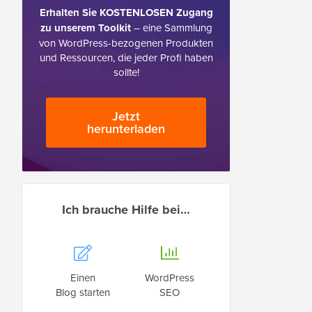
Erhalten Sie KOSTENLOSEN Zugang
zu unserem Toolkit
– eine Sammlung
von WordPress-bezogenen Produkten
und Ressourcen, die jeder Profi haben
sollte!
Jetzt
herunterladen
Ich brauche Hilfe bei…
Einen
WordPress
Blog starten
SEO