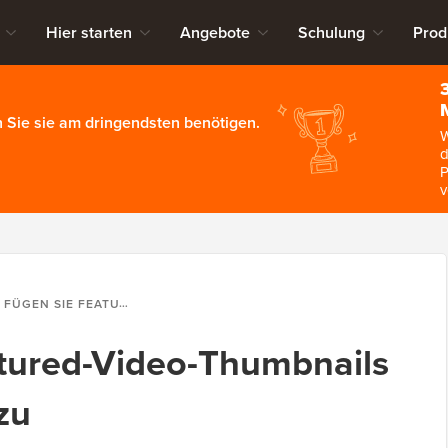
Hier starten
Angebote
Schulung
Prod
 Sie sie am dringendsten benötigen.
W
d
P
v
N SIE FEATURED-VIDEO-THUMBNAILS IN WORDPRESS HINZU
atured-Video-Thumbnails
zu