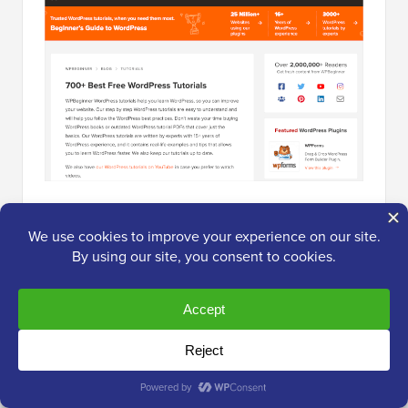
Sie können auch den
YouTube-Kanal von WPBeginner
kostenlos abonnieren, um WordPress-Video-Tutorials
zu erhalten. Wir haben dort Hunderte von Video-
Tutorials, die Sie in Ihrem eigenen Tempo ansehen
können.
Bonustipp: Hören Sie nicht auf,
WordPress zu lernen