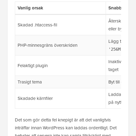
Vanlig orsak
Snabbfix
Återskapa vi
Skadad .htaccess-fil
eller byt namn
Lägg till
defi
PHP-minnesgräns överskriden
i w
'256M');
Inaktivera alla
Felaktigt plugin
taget
Trasigt tema
Byt till ett s
Ladda upp /wp
Skadade kärnfiler
på nytt från e
Det som gör detta fel knepigt är att det vanligtvis
inträffar innan WordPress kan laddas ordentligt. Det
betyder att servern inte kan samla tillräckligt med