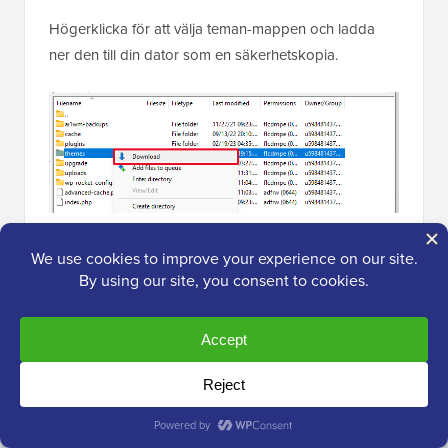
Högerklicka för att välja teman-mappen och ladda
ner den till din dator som en säkerhetskopia.
Därefter måste du ta bort teman-mappen från din
webbplats. När den är borttagen, fortsätt och skapa
en ny teman-mapp.
Din nya teman-mapp kommer att vara helt tom, vilket
innebär att du inte har några WordPress-teman
installerade för tillfället.