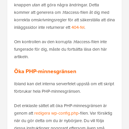
knappen utan att göra några ändringar. Detta
kommer att generera om .htaccess-filen åt dig med
korrekta omskrivningsregler för att säkerställa att dina
inläggssidor inte returnerar ett
404-fel
.
Om kontrollen av den korrupta .htaccess-filen inte
fungerade för dig, måste du fortsätta läsa den här
artikeln.
Öka PHP-minnesgränsen
Ibland kan det interna serverfelet uppstå om ett skript
förbrukar hela PHP-minnesgränsen.
Det enklaste sättet att öka PHP-minnesgränsen är
genom att
redigera wp-config.php
-filen. Var försiktig
när du gör detta om du är nybörjare. Du vill följa
dessa instruktioner noggrant eftersom även små