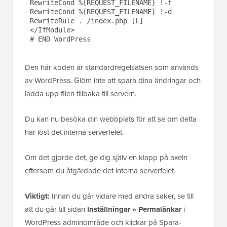
RewriteCond %{REQUEST_FILENAME} !-f

RewriteCond %{REQUEST_FILENAME} !-d

RewriteRule . /index.php [L]

</IfModule>

Den här koden är standardregelsatsen som används
av WordPress. Glöm inte att spara dina ändringar och
ladda upp filen tillbaka till servern.
Du kan nu besöka din webbplats för att se om detta
har löst det interna serverfelet.
Om det gjorde det, ge dig själv en klapp på axeln
eftersom du åtgärdade det interna serverfelet.
Viktigt:
Innan du går vidare med andra saker, se till
att du går till sidan
Inställningar » Permalänkar
i
WordPress adminområde och klickar på Spara-