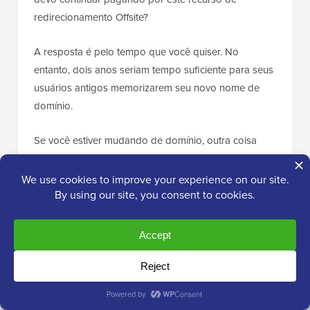
redirecionamento Offsite?
A resposta é pelo tempo que você quiser. No
entanto, dois anos seriam tempo suficiente para seus
usuários antigos memorizarem seu novo nome de
domínio.
Se você estiver mudando de domínio, outra coisa
que você vai querer fazer é atualizar todos os URLs
dentro das postagens. Se você já interligou suas
postagens, esses links precisam ser atualizados.
Você pode usar nosso artigo sobre como
atualizar
URLs ao mover seu site WordPress
.
Se você tem um domínio personalizado no
WordPress.com, não precisa se preocupar.
Simplesmente
altere o registro DNS
para seu host, e