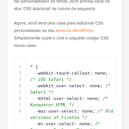
No personalizador de temas, você precisa clicar na
aba 'CSS Adicional' na coluna da esquerda.
Agora, você verá uma caixa para adicionar CSS
personalizado ao seu
tema do WordPress
.
Simplesmente copie e cole o seguinte código CSS
nessa caixa.
1
* {
2
-webkit-touch-callout: none; 
/* iOS Safari */
3
-webkit-user-select: none; 
/* 
Safari */
4
-khtml-user-select: none; 
/* 
Konqueror HTML */
5
-moz-user-select: none; 
/* Old 
versions of Firefox */
6
-ms-user-select: none; 
/* 