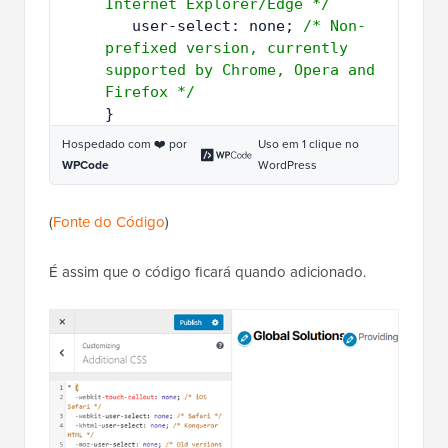
Internet Explorer/Edge */
7
user-select: none; 
/* Non-
prefixed version, currently 
supported by Chrome, Opera and 
Firefox */
8
}
Hospedado com ❤️ por
Uso em 1 clique no
WPCode
WordPress
(
Fonte do Código
)
É assim que o código ficará quando adicionado.