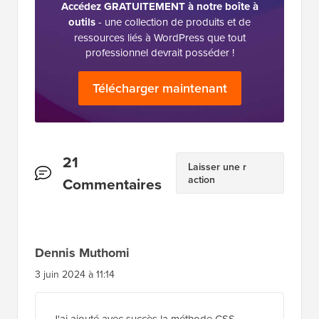
Accédez GRATUITEMENT à notre boîte à
outils
- une collection de produits et de
ressources liés à WordPress que tout
professionnel devrait posséder !
Télécharger maintenant
Interactions
21
Laisser une r
action
des
Commentaires
lecteurs
Dennis Muthomi
3 juin 2024 à 11:14
J'ai ajouté avec succès la méthode CSS