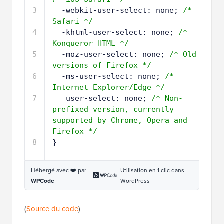
3
-webkit-user-select: none; 
/* 
Safari */
4
-khtml-user-select: none; 
/* 
Konqueror HTML */
5
-moz-user-select: none; 
/* Old 
versions of Firefox */
6
-ms-user-select: none; 
/* 
Internet Explorer/Edge */
7
user-select: none; 
/* Non-
prefixed version, currently 
supported by Chrome, Opera and 
Firefox */
8
}
Hébergé avec ❤️ par
Utilisation en 1 clic dans
WPCode
WordPress
(
Source du code
)