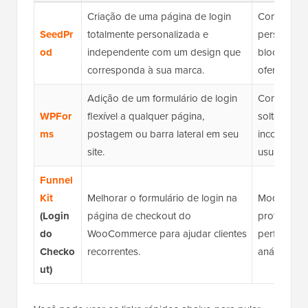
Criação de uma página de login
Construtor 
SeedPr
totalmente personalizada e
personaliz
od
independente com um design que
blocos do
corresponda à sua marca.
ofertas).
Adição de um formulário de login
Construtor 
WPFor
flexível a qualquer página,
soltar, for
ms
postagem ou barra lateral em seu
incorporáv
site.
usuário, c
Funnel
Kit
Melhorar o formulário de login na
Modelos de
(Login
página de checkout do
profissiona
do
WooCommerce para ajudar clientes
perfeita du
Checko
recorrentes.
análises.
ut)