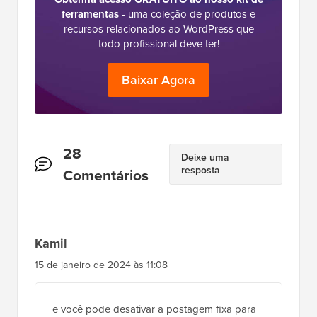
ferramentas
- uma coleção de produtos e
recursos relacionados ao WordPress que
todo profissional deve ter!
Baixar Agora
Interações
28
Deixe uma
resposta
do
Comentários
Leitor
Kamil
15 de janeiro de 2024 às 11:08
e você pode desativar a postagem fixa para