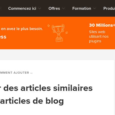
Commencez ici
Offres
Formation
Produi
30 Millions
en avez le plus besoin.
Sites web
ess
utilisant nos
plugins
UTER DES ARTICLES SIMILAIRES EN LIGNE DANS LES ARTICLES DE BLOG WORDPRESS
es articles similaires
articles de blog