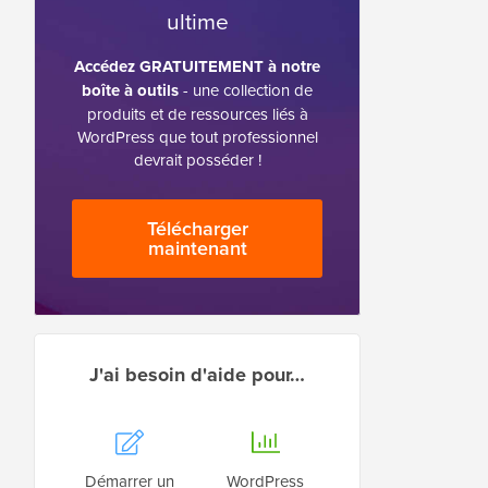
ultime
Accédez GRATUITEMENT à notre
boîte à outils
- une collection de
produits et de ressources liés à
WordPress que tout professionnel
devrait posséder !
Télécharger
maintenant
J'ai besoin d'aide pour…
Démarrer un
WordPress