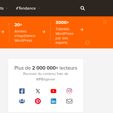
ts
#Tendance
3000+
+
20+
Tutoriels
Années
WordPress
d'expérience
par des
WordPress
experts
Barre
Plus de
2 000 000+
lecteurs
latérale
Recevez du contenu frais de
principale
WPBeginner