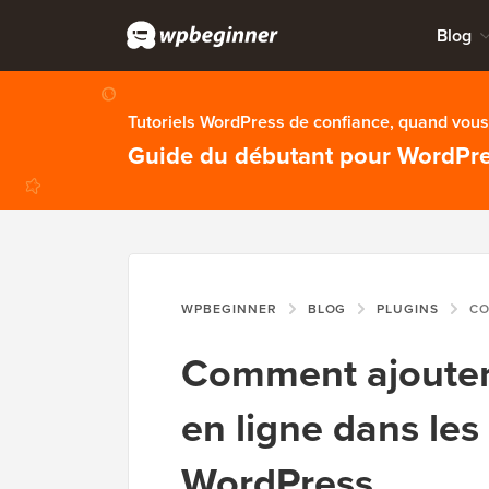
Blog
Tutoriels WordPress de confiance, quand vous 
Guide du débutant pour WordPr
WPBEGINNER
BLOG
PLUGINS
COMMENT AJO
Comment ajouter d
en ligne dans les 
WordPress