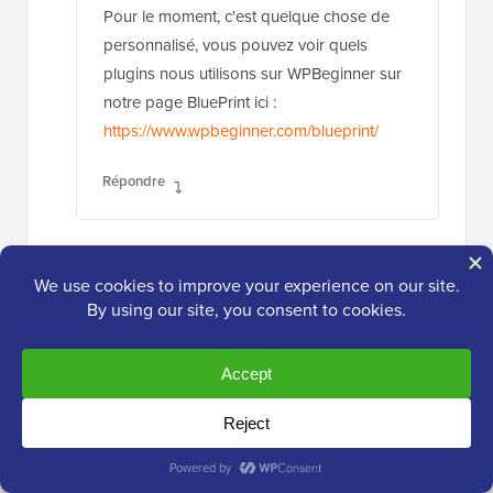
Pour le moment, c'est quelque chose de
personnalisé, vous pouvez voir quels
plugins nous utilisons sur WPBeginner sur
notre page BluePrint ici :
https://www.wpbeginner.com/blueprint/
Répondre
Kaan
13 avr. 2019 à 5:45
Vous feriez mieux de mettre à jour votre liste.
Le plugin Yuzo related posts cause des
problèmes de redirection et il a été