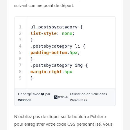
suivant comme point de départ.
1
ul.postsbycategory {
2
list-style
: 
none
;
3
}
4
.postsbycategory li {
5
padding-bottom
:
5px
;
6
}
7
.postsbycategory img {
8
margin-right
:
5px
9
}
Hébergé avec ❤️ par
Utilisation en 1 clic dans
WPCode
WordPress
N'oubliez pas de cliquer sur le bouton « Publier »
pour enregistrer votre code CSS personnalisé. Vous