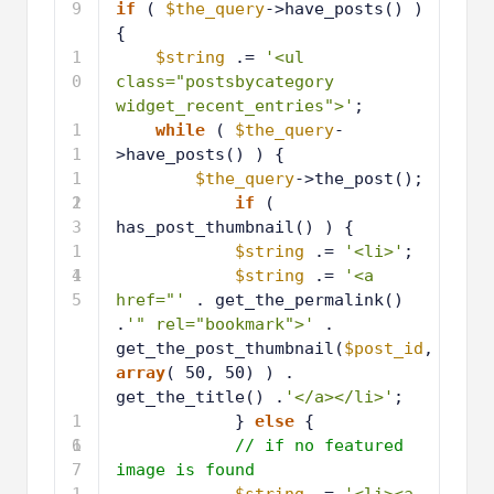
9
if
( 
$the_query
->have_posts() ) 
{
1
$string
.= 
'<ul 
0
class="postsbycategory 
widget_recent_entries">'
;
1
while
( 
$the_query
-
1
>have_posts() ) {
1
$the_query
->the_post();
2
1
if
( 
3
has_post_thumbnail() ) {
1
$string
.= 
'<li>'
;
4
1
$string
.= 
'<a 
5
href="'
. get_the_permalink() 
.
'" rel="bookmark">'
. 
get_the_post_thumbnail(
$post_id
, 
array
( 50, 50) ) . 
get_the_title() .
'</a></li>'
;
1
} 
else
{ 
6
1
// if no featured 
7
image is found