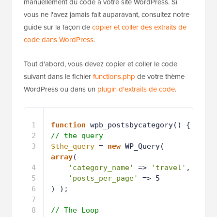
manuellement du code à votre site WordPress. Si
vous ne l'avez jamais fait auparavant, consultez notre
guide sur la façon de
copier et coller des extraits de
code dans WordPress
.
Tout d'abord, vous devez copier et coller le code
suivant dans le fichier
functions.php
de votre thème
WordPress ou dans un
plugin d'extraits de code
.
1
function
wpb_postsbycategory() {
2
// the query
3
$the_query
= 
new
WP_Query( 
array
( 
4
'category_name'
=> 
'travel'
, 
5
'posts_per_page'
=> 5 
6
) ); 
7
8
// The Loop