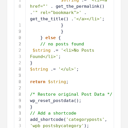
1
$string
.= 
'<li><a 
8
href="'
. get_the_permalink() 
.
'" rel="bookmark">'
. 
get_the_title() .
'</a></li>'
;
1
}
9
2
}
0
2
} 
else
{
1
2
// no posts found
2
2
$string
.= 
'<li>No Posts 
3
Found</li>'
;
2
}
4
2
$string
.= 
'</ul>'
;
5
2
6
2
return
$string
;
7
2
8
2
/* Restore original Post Data */
9
3
wp_reset_postdata();
0
3
}
1
3
// Add a shortcode
2
3
add_shortcode(
'categoryposts'
, 
3
'wpb_postsbycategory'
);