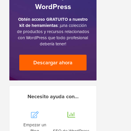
WordPress
Obtén acceso GRATUITO a nuestro
kit de herramientas
: ¡una colección
de productos y recursos relacionados
con WordPress que todo profesional
debería tener!
Descargar ahora
Necesito ayuda con…
Empezar un
Blog
SEO de WordPress