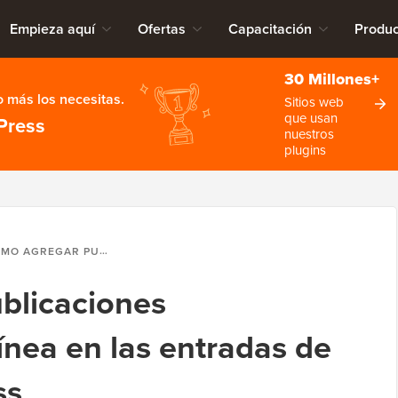
Empieza aquí
Ofertas
Capacitación
Produc
30 Millones+
 más los necesitas.
Sitios web
que usan
Press
nuestros
plugins
R PUBLICACIONES RELACIONADAS EN LÍNEA EN LAS ENTRADAS DE BLOG DE WORDPRESS
blicaciones
ínea en las entradas de
ss