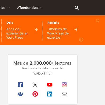
tos
#Tendencias
20+
3000+
Años de
Tutoriales de
experiencia en
WordPress de
WordPress
expertos
Barra
Más de
2,000,000+
lectores
lateral
Recibe contenido nuevo de
WPBeginner
principal