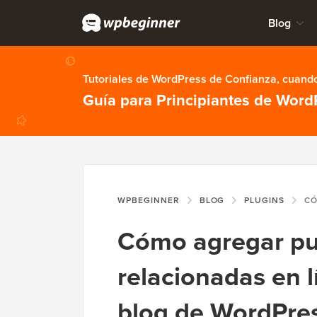
Blog
Tutoriales de WordPress de Confianza, cuando
Guía para Principiantes de Word
WPBEGINNER
BLOG
PLUGINS
CÓMO AGREGA
Cómo agregar pu
relacionadas en l
blog de WordPre