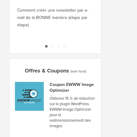
Squarespace à WordPr
Comment créer une newsletter par e-
mail de la BONNE manière (étape par
Comment déplacer Wor
étape)
nouvel hébergeur ou 
interruption
Offres & Coupons
(voir tout)
Coupon EWWW Image
Optimizer
Obtenez 15 % de réduction
sur le plugin WordPress
EWWW Image Optimizer
pour le
redimensionnement des
images.