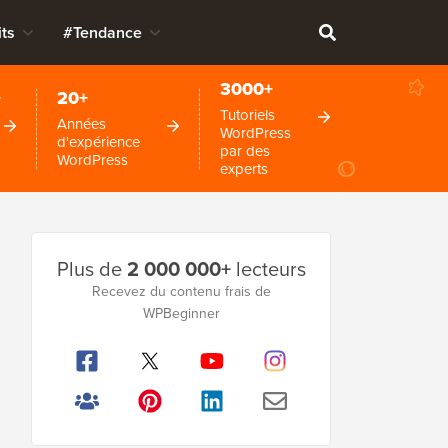
ts
#Tendance
3000+
+
20+
Tutoriels
Années
WordPress
d'expérience
par des
WordPress
experts
Barre
Plus de
2 000 000+
lecteurs
latérale
Recevez du contenu frais de
WPBeginner
principale