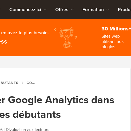
Commencez ici
Offres
Formation
Produi
30 Millions
en avez le plus besoin.
Sites web
ess
utilisant nos
plugins
ÉBUTANTS
COMMENT INSTALLER GOOGLE ANALYTICS DANS WORDPRESS POUR LES DÉBUTANTS
r Google Analytics dans
es débutants
26
|
Divulgation aux lecteurs