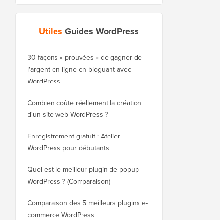
Utiles
Guides WordPress
30 façons « prouvées » de gagner de
Comment déplacer cor
l'argent en ligne en bloguant avec
blog de WordPress.co
WordPress
WordPress.org
Combien coûte réellement la création
Comment déplacer cor
d'un site web WordPress ?
WordPress vers un no
sans perdre le référe
Enregistrement gratuit : Atelier
WordPress pour débutants
Comment passer de Bl
WordPress sans perdr
Quel est le meilleur plugin de popup
WordPress ? (Comparaison)
Comment passer corre
WordPress (étape par 
Comparaison des 5 meilleurs plugins e-
commerce WordPress
Comment passer corre