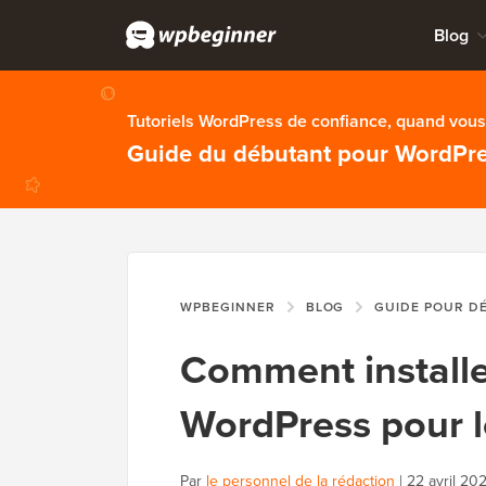
Blog
Tutoriels WordPress de confiance, quand vous 
Guide du débutant pour WordPr
WPBEGINNER
BLOG
GUIDE POUR D
Comment installe
WordPress pour l
Par
le personnel de la rédaction
|
22 avril 20