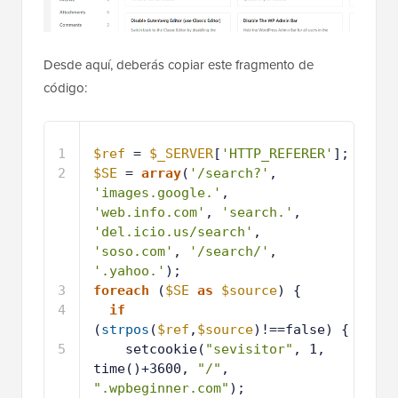
Desde aquí, deberás copiar este fragmento de
código:
1
$ref
= 
$_SERVER
[
'HTTP_REFERER'
];
2
$SE
= 
array
(
'/search?'
, 
'images.google.'
, 
'web.info.com'
, 
'search.'
, 
'del.icio.us/search'
, 
'soso.com'
, 
'/search/'
, 
'.yahoo.'
);
3
foreach
(
$SE
as
$source
) {
4
if
(
strpos
(
$ref
,
$source
)!==false) {
5
setcookie(
"sevisitor"
, 1, 
time()+3600, 
"/"
, 
".wpbeginner.com"
); 