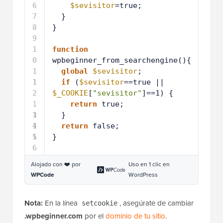
6
$sevisitor
=true;
7
}
8
}
9
1
function
0
wpbeginner_from_searchengine(){
1
global
$sevisitor
;
1
1
if
(
$sevisitor
==true || 
2
$_COOKIE
[
"sevisitor"
]==1) {
1
return
true;
3
1
}
4
1
return
false;
5
1
}
6
Alojado con ❤️ por
Uso en 1 clic en
WPCode
WordPress
Nota:
En la línea
, asegúrate de cambiar
setcookie
.wpbeginner.com
por el
dominio de tu sitio
.