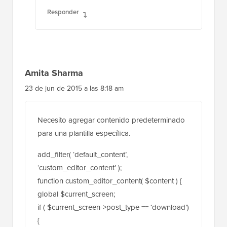
Amita Sharma
23 de jun de 2015 a las 8:18 am
Necesito agregar contenido predeterminado
para una plantilla específica.
add_filter( ‘default_content’,
‘custom_editor_content’ );
function custom_editor_content( $content ) {
global $current_screen;
if ( $current_screen->post_type == ‘download’)
{
$content = ‘CONTENIDO PARA TIPO DE
PUBLICACIÓN PERSONALIZADO’;