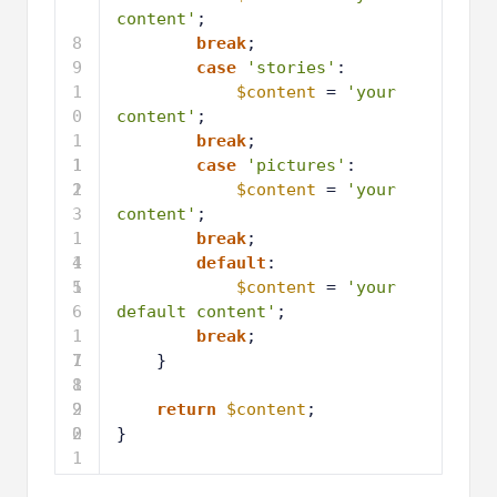
8
break
;
9
case
'stories'
:
1
$content
= 
'your 
0
content'
;
1
break
;
1
1
case
'pictures'
:
2
1
$content
= 
'your 
3
content'
;
1
break
;
4
1
default
:
5
1
$content
= 
'your 
6
default content'
;
1
break
;
7
1
}
8
1
9
2
return
$content
;
0
2
}
1
Alojado con ❤️ por
Uso en 1 clic en
WPCode
WordPress