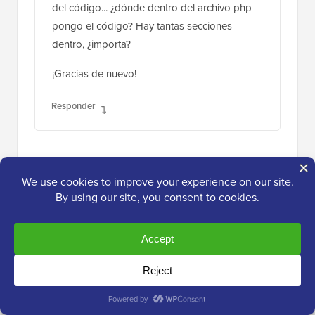
dentro, ¿importa?
¡Gracias de nuevo!
Responder
Dan Haddock
18 de ene de 2014 a las 11:16 am
Esta es una herramienta excelente, pero una
cosa que realmente esperaba que se pudiera
agregar sería la posibilidad de agregar este
contenido predeterminado a las
publicaciones que ya han sido publicadas.
Solo me preguntaba si hay alguna manera de