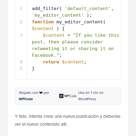
1
add_filter( 
'default_content'
, 
'my_editor_content'
);
2
function
my_editor_content( 
$content
) {
3
$content
= 
"If you like this 
post, then please consider 
retweeting it or sharing it on 
Facebook."
;
4
return
$content
;
5
}
Alojado con ❤️ por
Uso en 1 clic en
WPCode
WordPress
Y listo. Intenta crear una nueva publicación y deberías
ver el nuevo contenido allí.
Actualización (24 de enero de 2013)
: Uno de