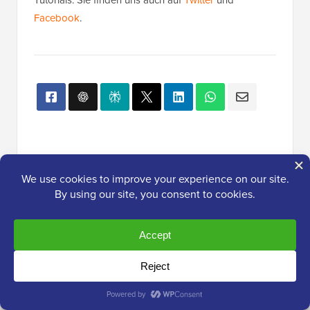
Facebook
.
Beliebt auf WPBeginner
Gerade jetzt!
So installieren Sie Google Analytics
in WordPress für Anfänger
Enthüllt: Warum der Aufbau einer E-
Mail-Liste heute so wichtig ist (6
Gründe)