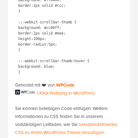
background: #ffb400;

border:1px solid #ccc;

}

::-webkit-scrollbar-thumb {

background: #cc00ff;

border:1px solid #eee;

height:100px;

border-radius:5px;

}

::-webkit-scrollbar-thumb:hover {

background: blue;

1-Klick-Nutzung in
Gehostet mit ❤️ von
WPCode
WordPress
Sie können beliebigen Code einfügen. Weitere
Informationen zu CSS finden Sie in unserem
vollständigen Leitfaden, wie Sie
benutzerdefiniertes
CSS zu Ihrem WordPress-Theme hinzufügen
.