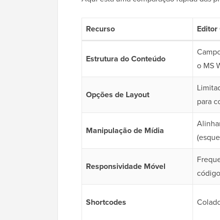
Recurso
Editor
Campo 
Estrutura do Conteúdo
o MS 
Limita
Opções de Layout
para c
Alinha
Manipulação de Mídia
(esquer
Frequ
Responsividade Móvel
código
Shortcodes
Colado