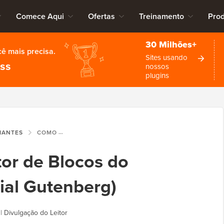
Comece Aqui
Ofertas
Treinamento
Pro
30 Milhões+
cê mais precisa.
Sites usando
ess
nossos
plugins
CIANTES
COMO USAR O EDITOR DE BLOCOS DO WORDPRESS (TUTORIAL GUTENBERG)
or de Blocos do
ial Gutenberg)
|
Divulgação do Leitor