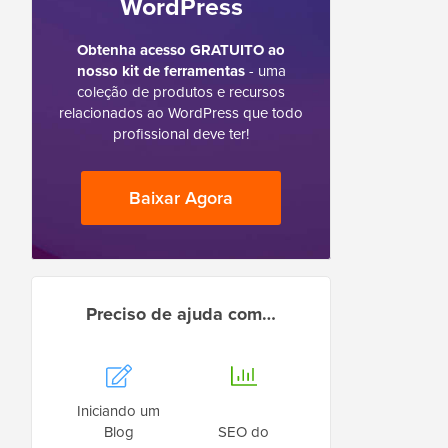
WordPress
Obtenha acesso GRATUITO ao
nosso kit de ferramentas
- uma
coleção de produtos e recursos
relacionados ao WordPress que todo
profissional deve ter!
Baixar Agora
Preciso de ajuda com…
Iniciando um
Blog
SEO do