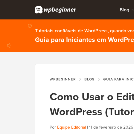
Blog
Tutoriais confiáveis de WordPress, quando vo
Guia para Iniciantes em WordPr
WPBEGINNER
BLOG
GUIA PARA INI
Como Usar o Edit
WordPress (Tutor
Por
Equipe Editorial
|
11 de fevereiro de 2026