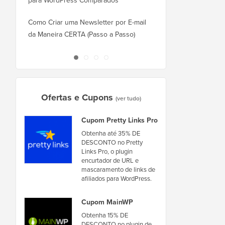
para WordPress Comparados
Como Mudar do Square
WordPress Corretamen
Como Criar uma Newsletter por E-mail
da Maneira CERTA (Passo a Passo)
Como Mover o WordPr
Novo Host ou Servidor
Ofertas e Cupons
(ver tudo)
Cupom Pretty Links Pro
Obtenha até 35% DE
DESCONTO no Pretty
Links Pro, o plugin
encurtador de URL e
mascaramento de links de
afiliados para WordPress.
Cupom MainWP
Obtenha 15% DE
DESCONTO no plugin de