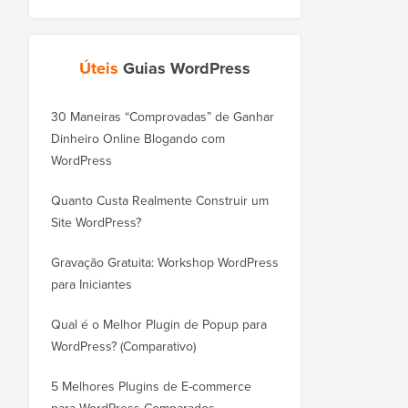
Úteis
Guias WordPress
30 Maneiras “Comprovadas” de Ganhar
Como Mover seu Blog
Dinheiro Online Blogando com
WordPress.com para o
WordPress
Corretamente
Quanto Custa Realmente Construir um
Como Mover o WordPr
Site WordPress?
Novo Domínio Corret
Perder SEO
Gravação Gratuita: Workshop WordPress
para Iniciantes
Como Mudar do Blogge
WordPress Sem Perder
Qual é o Melhor Plugin de Popup para
WordPress? (Comparativo)
Como Mudar do Wix pa
Corretamente (Passo a
5 Melhores Plugins de E-commerce