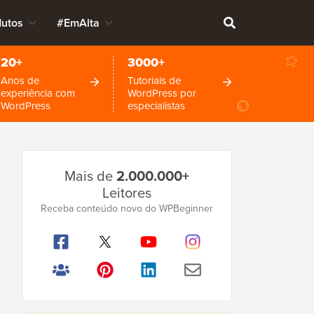
dutos
#EmAlta
20+
3000+
Anos de
Tutoriais de
experiência com
WordPress por
WordPress
especialistas
Barra
Mais de
2.000.000+
Lateral
Leitores
Principal
Receba conteúdo novo do WPBeginner