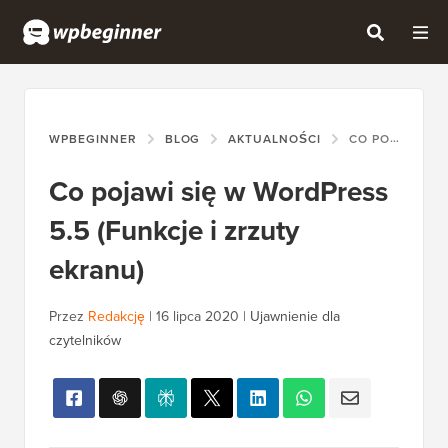
WPBEGINNER
BLOG
AKTUALNOŚCI
CO POJAWI SIĘ W WORDPRESS 5.5 (FUNKCJE I ZRZUTY EKRANU)
Co pojawi się w WordPress
5.5 (Funkcje i zrzuty
ekranu)
Przez
Redakcję
|
16 lipca 2020
|
Ujawnienie dla
czytelników