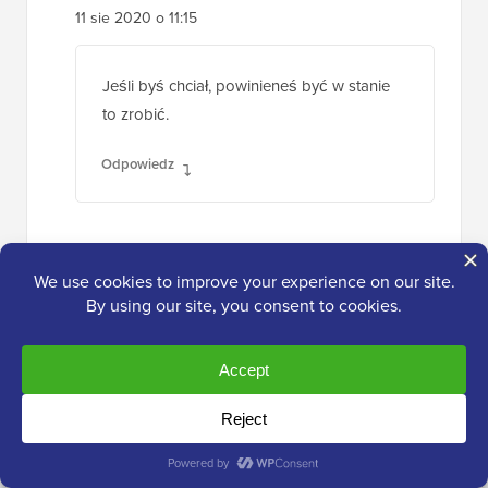
11 sie 2020 o 11:15
Jeśli byś chciał, powinieneś być w stanie
to zrobić.
Odpowiedz
Ronald
19 lipca 2020 r. o 5:20
Cześć,
Czy uważasz, że wraz z WP 5.5. oddzielne
motywy od stron trzecich nadal będą
potrzebne. Czy też stopniowo staną się