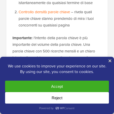
istantaneamente da qualsiasi termine di base
Controllo densità parole chiave
– rivela quali
parole chiave stanno prendendo di mira i tuoi
concorrenti su qualsiasi pagina
Importante:
l'intento della parola chiave è più
importante del volume della parola chiave. Una
parola chiave con 500 ricerche mensili e un chiaro
intento di acquisto o apprendimento genererà spesso
più valore di un termine generico con 10.000 ricerche
a cui Google risponde con una Panoramica AI.
Concentrati sulle parole chiave in cui l'utente deve
visitare un sito web per ottenere la sua risposta.
Per una guida completa, consulta la nostra guida
su
come fare ricerca di parole chiave per il tuo blog
WordPress
.