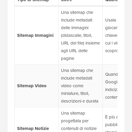
Una sitemap che
include metadati
Usala se le i
delle immagini
giocano un ru
Sitemap Immagini
(didascalie, titoli,
chiave nel mo
URL dei file) insieme
cui i visitatori
agli URL delle
scoprono il tu
pagine
Una sitemap che
Quando vuoi 
include metadati
Google scopr
Sitemap Video
video come
indicizzi i tuoi
miniature, titoli,
contenuti vid
descrizioni e durata
Una sitemap
È più adatto a
progettata per
pubblichi cont
Sitemap Notizie
contenuti di notizie