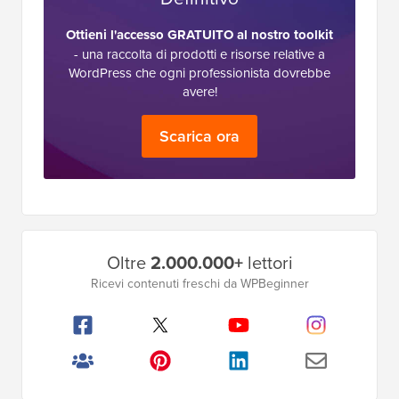
Ottieni l'accesso GRATUITO al nostro toolkit
- una raccolta di prodotti e risorse relative a
WordPress che ogni professionista dovrebbe
avere!
Scarica ora
Barra
Oltre
2.000.000+
lettori
laterale
Ricevi contenuti freschi da WPBeginner
principale