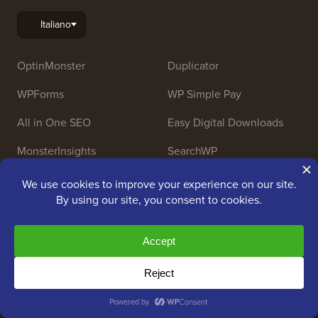
OptinMonster
Duplicator
WPForms
WP Simple Pay
All in One SEO
Easy Digital Downloads
MonsterInsights
SearchWP
WP Mail SMTP
RafflePress
Smash Balloon
PushEngage
SeedProd
WP Charitable
Nameboy
AffiliateWP