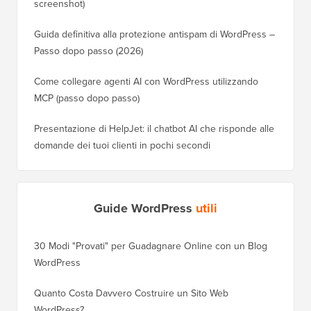
screenshot)
Guida definitiva alla protezione antispam di WordPress –
Passo dopo passo (2026)
Come collegare agenti AI con WordPress utilizzando
MCP (passo dopo passo)
Presentazione di HelpJet: il chatbot AI che risponde alle
domande dei tuoi clienti in pochi secondi
Guide WordPress
utili
30 Modi "Provati" per Guadagnare Online con un Blog
Come Sp
WordPress
WordPre
Quanto Costa Davvero Costruire un Sito Web
Come Sp
WordPress?
Dominio