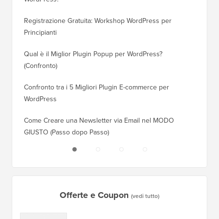
Registrazione Gratuita: Workshop WordPress per
Come Pa
Principianti
Posizio
Qual è il Miglior Plugin Popup per WordPress?
Come Pa
(Confronto)
(Passo 
Confronto tra i 5 Migliori Plugin E-commerce per
Come Pa
WordPress
WordPr
Come Creare una Newsletter via Email nel MODO
Come Sp
GIUSTO (Passo dopo Passo)
Server 
Offerte e Coupon
(vedi tutto)