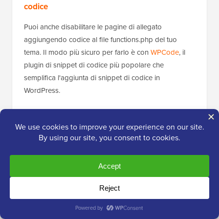
codice
Puoi anche disabilitare le pagine di allegato
aggiungendo codice al file functions.php del tuo
tema. Il modo più sicuro per farlo è con
WPCode
, il
plugin di snippet di codice più popolare che
semplifica l'aggiunta di snippet di codice in
WordPress.
La cosa migliore è che WPCode viene fornito con una
libreria di snippet integrata dove puoi trovare tutti gli
snippet di codice WordPress più popolari, inclusa la
disabilitazione delle pagine degli allegati.
Innanzitutto, devi installare e attivare il
plugin gratuito
WPCode
. Per maggiori dettagli, consulta la nostra
guida su
come installare un plugin di WordPress
.