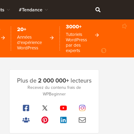
ts
#Tendance
3000+
+
20+
Tutoriels
Années
WordPress
d'expérience
par des
WordPress
experts
Barre
Plus de
2 000 000+
lecteurs
latérale
Recevez du contenu frais de
principale
WPBeginner