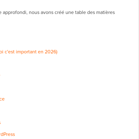
e approfondi, nous avons créé une table des matières
oi c'est important en 2026)
O
nce
s
rdPress