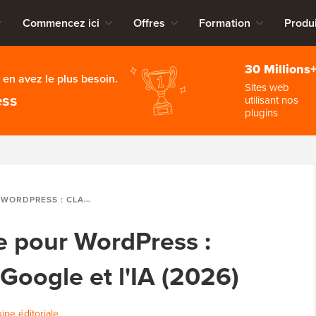
Commencez ici
Offres
Formation
Produi
30 Millions
en avez le plus besoin.
Sites web
ess
utilisant nos
plugins
-VOUS SUR GOOGLE ET L'IA (2026)
 pour WordPress :
Google et l'IA (2026)
uipe éditoriale