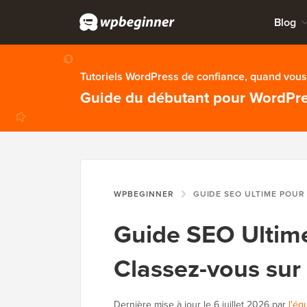
Blog
Tutoriels WordPress de confiance, quand vous 
Guide du débutant pour WordPr
WPBEGINNER
GUIDE SEO ULTIME POUR WORDPRESS : CLASSEZ
Guide SEO Ultime
Classez-vous sur 
Dernière mise à jour le
6 juillet 2026
par
l'éq