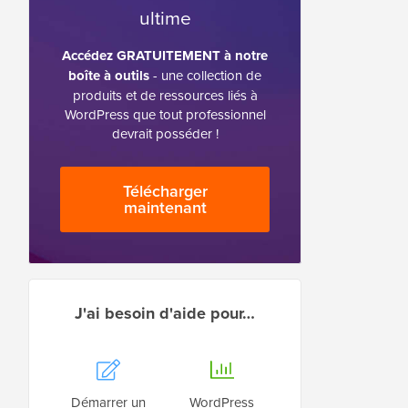
ultime
Accédez GRATUITEMENT à notre
boîte à outils
- une collection de
produits et de ressources liés à
WordPress que tout professionnel
devrait posséder !
Télécharger
maintenant
J'ai besoin d'aide pour…
Démarrer un
WordPress