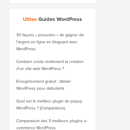
Utiles
Guides WordPress
30 façons « prouvées » de gagner de
Comment déplacer cor
l'argent en ligne en bloguant avec
blog de WordPress.co
WordPress
WordPress.org
Combien coûte réellement la création
Comment déplacer cor
d'un site web WordPress ?
WordPress vers un no
sans perdre le référe
Enregistrement gratuit : Atelier
WordPress pour débutants
Comment passer de Bl
WordPress sans perdr
Quel est le meilleur plugin de popup
WordPress ? (Comparaison)
Comment passer corre
WordPress (étape par 
Comparaison des 5 meilleurs plugins e-
commerce WordPress
Comment passer corre