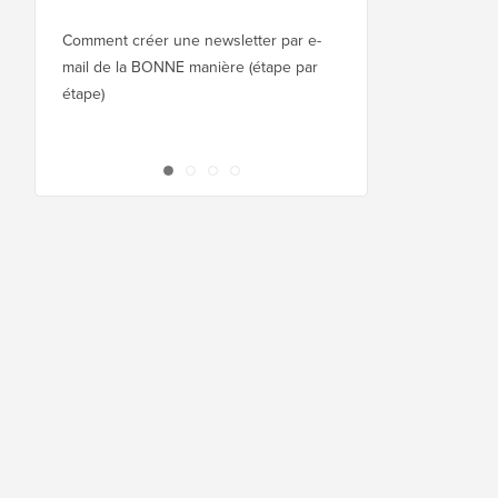
Squarespace à WordPr
Comment créer une newsletter par e-
mail de la BONNE manière (étape par
Comment déplacer Wor
étape)
nouvel hébergeur ou 
interruption