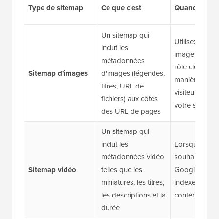
Type de sitemap
Ce que c'est
Quand l'utilis
Un sitemap qui
Utilisez-le si l
inclut les
images jouent
métadonnées
rôle clé dans 
Sitemap d'images
d'images (légendes,
manière dont 
titres, URL de
visiteurs déco
fichiers) aux côtés
votre site
des URL de pages
Un sitemap qui
inclut les
Lorsque vous
métadonnées vidéo
souhaitez que
Sitemap vidéo
telles que les
Google décou
miniatures, les titres,
indexe votre
les descriptions et la
contenu vidé
durée