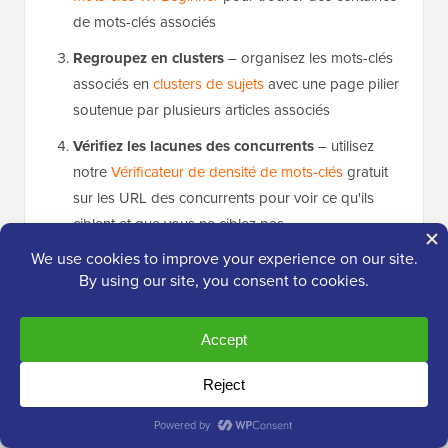
de mots-clés associés
Regroupez en clusters
– organisez les mots-clés
associés en
clusters de sujets
avec une page pilier
soutenue par plusieurs articles associés
Vérifiez les lacunes des concurrents
– utilisez
notre
Vérificateur de densité de mots-clés
gratuit
sur les URL des concurrents pour voir ce qu'ils
ciblent et que vous ne ciblez pas
Prioriser par intention
– les mots-clés
informationnels (« comment faire »), commerciaux
(« meilleurs outils ») et transactionnels (« acheter »)
nécessitent chacun des types de pages différents.
Concentrez-vous sur les mots-clés pour lesquels
les chercheurs ont besoin de visiter un site Web
pour obtenir leur réponse.