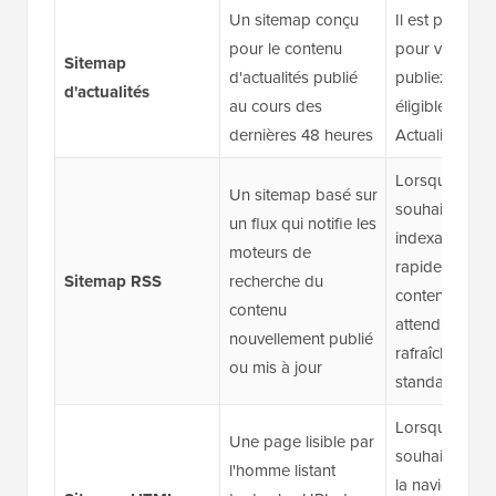
Un sitemap conçu
Il est plus ad
pour le contenu
pour vous si 
Sitemap
d'actualités publié
publiez du co
d'actualités
au cours des
éligible à Goo
dernières 48 heures
Actualités
Lorsque vous
Un sitemap basé sur
souhaitez une
un flux qui notifie les
indexation plu
moteurs de
rapide du no
Sitemap RSS
recherche du
contenu sans
contenu
attendre un
nouvellement publié
rafraîchissem
ou mis à jour
standard du 
Lorsque vous
Une page lisible par
souhaitez amé
l'homme listant
la navigation 