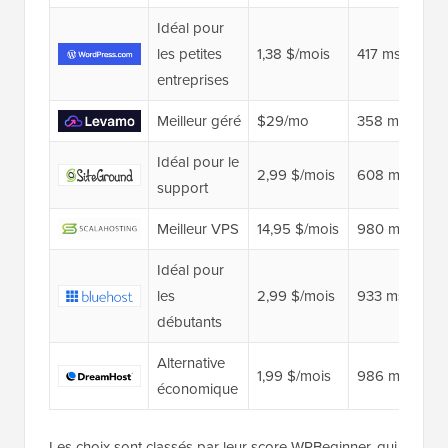
Idéal pour
les petites
1,38 $/mois
417 ms
entreprises
Meilleur géré
$29/mo
358 ms 👑
Idéal pour le
2,99 $/mois
608 ms
support
Meilleur VPS
14,95 $/mois
980 ms
Idéal pour
les
2,99 $/mois
933 ms
débutants
Alternative
1,99 $/mois
986 ms
économique
Les choix sont classés par leur score WPBeginner, qui