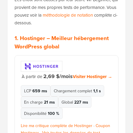
provient de mes propres tests de performance. Vous
pouvez voir la
méthodologie de notation
complète ci-
dessous.
1.
Hostinger
– Meilleur hébergement
WordPress global
2,69 $/mois
Visiter Hostinger →
À partir de
LCP
659 ms
Chargement complet
1,1 s
En charge
21 ms
Global
227 ms
Disponibilité
100 %
Lire ma critique complète de Hostinger
·
Coupon
Hostinger
·
Voir toutes les données de test