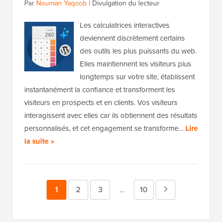
Par
Nouman Yaqoob
|
Divulgation du lecteur
Les calculatrices interactives
deviennent discrètement certains
des outils les plus puissants du web.
Elles maintiennent les visiteurs plus
longtemps sur votre site, établissent
instantanément la confiance et transforment les
visiteurs en prospects et en clients. Vos visiteurs
interagissent avec elles car ils obtiennent des résultats
personnalisés, et cet engagement se transforme…
Lire
la suite »
Page
1
Page
2
Page
3
Page
10
Page
Pages
…
intermédiaires
suivante
omises