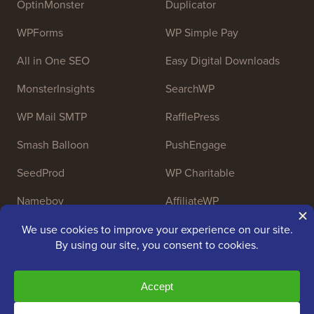
OptinMonster
Duplicator
WPForms
WP Simple Pay
All in One SEO
Easy Digital Downloads
MonsterInsights
SearchWP
WP Mail SMTP
RafflePress
Smash Balloon
PushEngage
SeedProd
WP Charitable
Nameboy
AffiliateWP
Copyright © 2009 - 2026 WPBeginner LLC. Tous droits
réservés. WPBeginner® est une marque déposée.