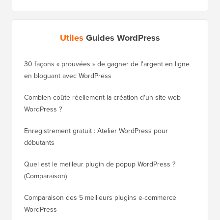
Utiles
Guides WordPress
30 façons « prouvées » de gagner de l'argent en ligne
Comment
en bloguant avec WordPress
WordPre
Combien coûte réellement la création d'un site web
Comment
WordPress ?
nouveau
Enregistrement gratuit : Atelier WordPress pour
Comment
débutants
de clas
Quel est le meilleur plugin de popup WordPress ?
Comment
(Comparaison)
(étape p
Comparaison des 5 meilleurs plugins e-commerce
Comment
WordPress
WordPr