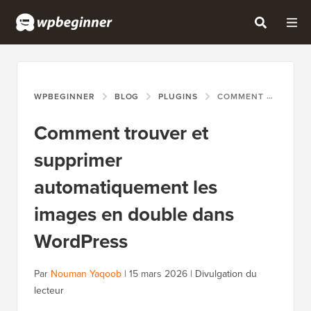
WPBEGINNER
BLOG
PLUGINS
COMMENT TROUVER ET SUPPRIMER AUTOMATIQUEMENT LES IMAGES EN DOUBLE DANS WORDPRESS
Comment trouver et
supprimer
automatiquement les
images en double dans
WordPress
Par
Nouman Yaqoob
|
15 mars 2026
|
Divulgation du
lecteur