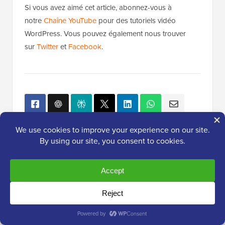
sauvegarde WordPress
Si vous avez aimé cet article, abonnez-vous à
notre
Chaîne YouTube
pour des tutoriels vidéo
WordPress. Vous pouvez également nous trouver
sur
Twitter
et
Facebook
.
Populaire sur WPBeginner
En ce moment !
Comment lancer un podcast (et le
rendre prospère) en 2026