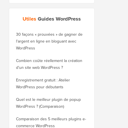
Utiles
Guides WordPress
30 façons « prouvées » de gagner de
Comment déplacer cor
l'argent en ligne en bloguant avec
blog de WordPress.co
WordPress
WordPress.org
Combien coûte réellement la création
Comment déplacer cor
d'un site web WordPress ?
WordPress vers un no
sans perdre le référe
Enregistrement gratuit : Atelier
WordPress pour débutants
Comment passer de Bl
WordPress sans perdr
Quel est le meilleur plugin de popup
WordPress ? (Comparaison)
Comment passer corre
WordPress (étape par 
Comparaison des 5 meilleurs plugins e-
commerce WordPress
Comment passer corre