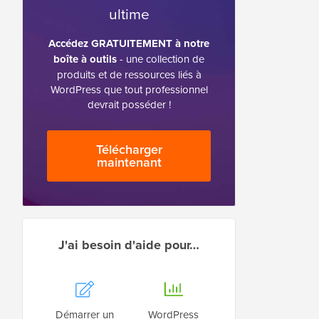
ultime
Accédez GRATUITEMENT à notre
boîte à outils
- une collection de
produits et de ressources liés à
WordPress que tout professionnel
devrait posséder !
Télécharger
maintenant
J'ai besoin d'aide pour…
Démarrer un
WordPress