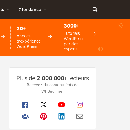
ts
#Tendance
3000+
+
20+
Tutoriels
Années
WordPress
d'expérience
par des
WordPress
experts
Barre
Plus de
2 000 000+
lecteurs
latérale
Recevez du contenu frais de
principale
WPBeginner