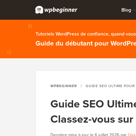
Blog
Tutoriels WordPress de confiance, quand vous 
Guide du débutant pour WordPr
WPBEGINNER
GUIDE SEO ULTIME POUR WORDPRESS : CLASSEZ
Guide SEO Ultime
Classez-vous sur 
Dernière mise à jour le
6 juillet 2026
par
l'éq