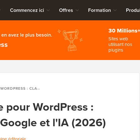
Commencez ici
Offres
Formation
Produi
30 Millions
en avez le plus besoin.
Sites web
ess
utilisant nos
plugins
-VOUS SUR GOOGLE ET L'IA (2026)
 pour WordPress :
Google et l'IA (2026)
uipe éditoriale