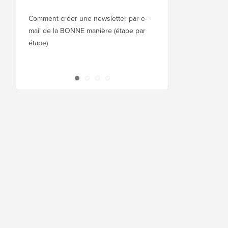
Squarespace à WordPr
Comment créer une newsletter par e-
mail de la BONNE manière (étape par
Comment déplacer Wor
étape)
nouvel hébergeur ou 
interruption