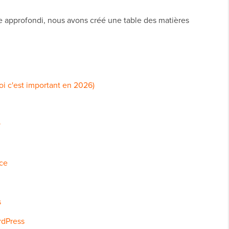
e approfondi, nous avons créé une table des matières
oi c'est important en 2026)
O
nce
s
rdPress