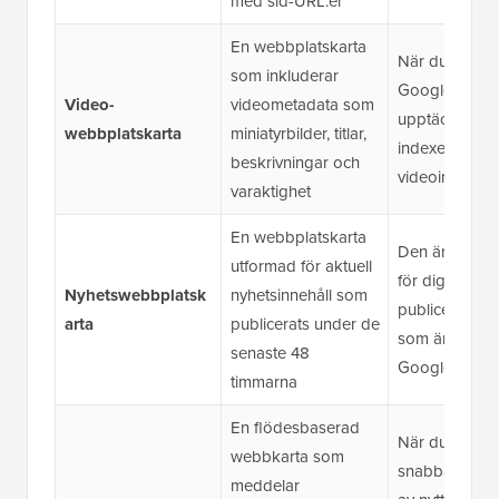
med sid-URL:er
En webbplatskarta
När du vill att
som inkluderar
Google ska
Video-
videometadata som
upptäcka och
webbplatskarta
miniatyrbilder, titlar,
indexera ditt
beskrivningar och
videoinnehåll
varaktighet
En webbplatskarta
Den är bäst 
utformad för aktuell
för dig om du
Nyhetswebbplatsk
nyhetsinnehåll som
publicerar inn
arta
publicerats under de
som är berätti
senaste 48
Google Nyhet
timmarna
En flödesbaserad
När du vill ha
webbkarta som
snabbare ind
meddelar