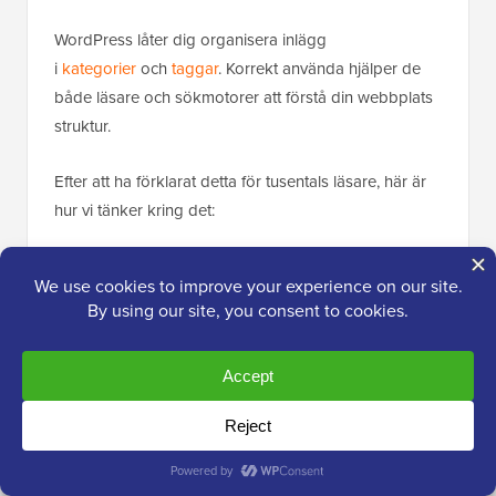
WordPress låter dig organisera inlägg
i
kategorier
och
taggar
. Korrekt använda hjälper de
både läsare och sökmotorer att förstå din webbplats
struktur.
Efter att ha förklarat detta för tusentals läsare, här är
hur vi tänker kring det:
Kategorier
är breda ämnesgrupper, som en
boks innehållsförteckning. En matblogg kan ha
kategorier som Recept, Recensioner och
Matlagningstips. Kategorier är hierarkiska (du
kan skapa underkategorier).
Taggar
är specifika beskrivningar, som en
boks index. Ett inlägg i kategorin Recept kan
taggas med "pasta", "vegetariskt" eller "30-