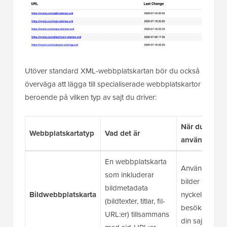
Utöver standard XML-webbplatskartan bör du också
överväga att lägga till specialiserade webbplatskartor
beroende på vilken typ av sajt du driver:
När du ska
Webbplatskartatyp
Vad det är
använda den
En webbplatskarta
Använd den 
som inkluderar
bilder spelar 
bildmetadata
Bildwebbplatskarta
nyckelroll i hu
(bildtexter, titlar, fil-
besökare upp
URL:er) tillsammans
din sajt