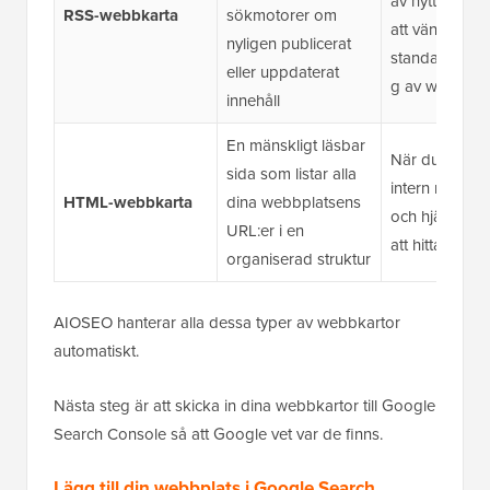
av nytt innehål
RSS-webbkarta
sökmotorer om
att vänta på e
nyligen publicerat
standarduppd
eller uppdaterat
g av webbkar
innehåll
En mänskligt läsbar
När du vill för
sida som listar alla
intern naviger
HTML-webbkarta
dina webbplatsens
och hjälpa be
URL:er i en
att hitta innehå
organiserad struktur
AIOSEO hanterar alla dessa typer av webbkartor
automatiskt.
Nästa steg är att skicka in dina webbkartor till Google
Search Console så att Google vet var de finns.
Lägg till din webbplats i Google Search