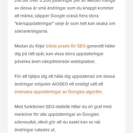
Det blir över 3 200 justeringar per år! Medan många
av dessa är små ändringar som du knappt kommer
att märka, släpper Google också flera stora
"kärnuppdateringar" varje år som helt kan skaka om
sökrankningarna.
Medan du följer
bästa praxis för SEO
generellt håller
dig på rätt spår, kan vissa stora uppdateringar
påverka även väloptimerade webbplatser.
För att hjälpa dig att hålla dig uppdaterad om dessa
ändringar erbjuder AIOSEO ett smidigt sätt att
övervaka uppdateringar av Googles algoritm
.
Med funktionen SEO-statistik hittar du en graf med
markörer för alla uppdateringar av Googles
sökresultat, vilket gör att du exakt kan se när
ändringar rullades ut.