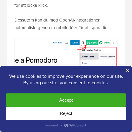
för att locka klick.
Dessutom kan du med OpenAI-integrationen
automatiskt generera rubrikidéer för att spara tid.
12. Google Lens bearbetar över
20
miljarder visuella sökningar varje
månad
.