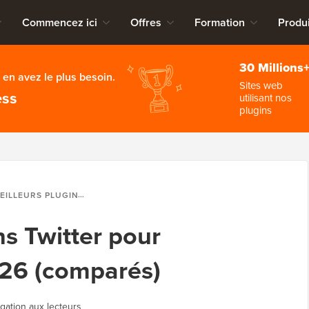
Commencez ici
Offres
Formation
Produi
30 Millions
en avez le plus besoin.
Sites web
ess
utilisant nos
plugins
S PLUGINS TWITTER POUR WORDPRESS EN 2026 (COMPARÉS)
ns Twitter pour
26 (comparés)
lgation aux lecteurs