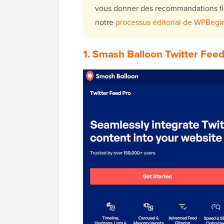
vous donner des recommandations fia
notre
processus éditorial de WPBegi
1.
Smash Balloon Twitter Fee