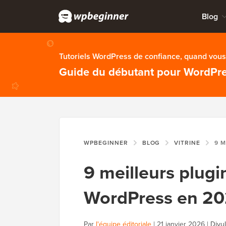
Blog
Tutoriels WordPress de confiance, quand vous 
Guide du débutant pour WordPr
WPBEGINNER
BLOG
VITRINE
9 MEILLEUR
9 meilleurs plugi
WordPress en 20
Par
l'équipe éditoriale
|
21 janvier 2026
|
Divu