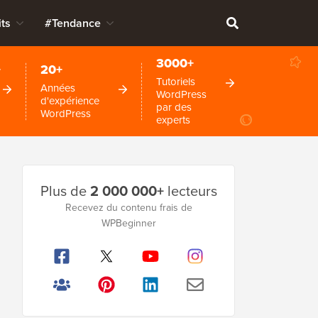
ts
#Tendance
3000+
+
20+
Tutoriels
Années
WordPress
d'expérience
par des
WordPress
experts
Barre
Plus de
2 000 000+
lecteurs
latérale
Recevez du contenu frais de
principale
WPBeginner