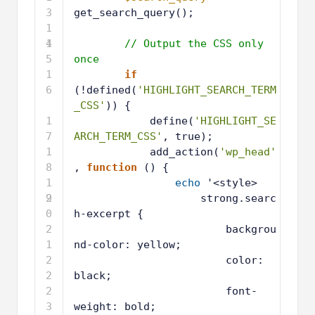
3
get_search_query();
1
4
1
// Output the CSS only 
5
once
1
if
6
(!defined(
'HIGHLIGHT_SEARCH_TERM
_CSS'
)) {
1
define(
'HIGHLIGHT_SE
7
ARCH_TERM_CSS'
, true);
1
add_action(
'wp_head'
8
, 
function
() {
1
echo
'<style>
9
2
strong.searc
0
h-excerpt {
2
backgrou
1
nd-color: yellow;
2
color: 
2
black;
2
font-
3
weight: bold;