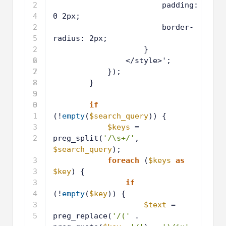
2
padding: 
4
0 2px;
2
border-
5
radius: 2px;
2
}
6
2
</style>';
7
2
});
8
2
}
9
3
0
3
if
1
(!
empty
(
$search_query
)) {
3
$keys
= 
2
preg_split(
'/\s+/'
, 
$search_query
);
3
foreach
(
$keys
as
3
$key
) {
3
if
4
(!
empty
(
$key
)) {
3
$text
= 
5
preg_replace(
'/('
. 