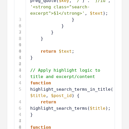
preg_quote(
$key
, 
'/'
) . 
')/iu'
, 
'<strong class="search-
excerpt">$1</strong>'
, 
$text
);
3
}
6
3
}
7
3
}
8
3
}
9
4
0
4
return
$text
;
1
4
}
2
4
3
4
// Apply highlight logic to 
4
title and excerpt/content
4
function
5
highlight_search_terms_in_title(
$title
, 
$post_id
) {
4
return
6
highlight_search_terms(
$title
);
4
}
7
4
8
4
function