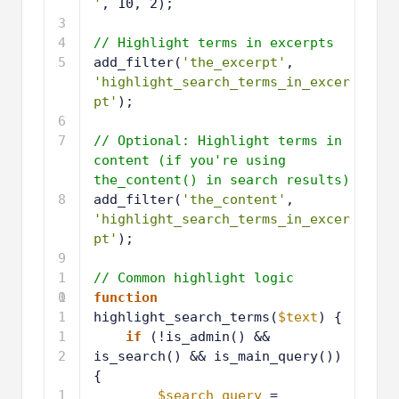
'
, 10, 2);
3
4
// Highlight terms in excerpts
5
add_filter(
'the_excerpt'
, 
'highlight_search_terms_in_excer
pt'
);
6
7
// Optional: Highlight terms in 
content (if you're using 
the_content() in search results)
8
add_filter(
'the_content'
, 
'highlight_search_terms_in_excer
pt'
);
9
1
// Common highlight logic
0
1
function
1
highlight_search_terms(
$text
) {
1
if
(!is_admin() && 
2
is_search() && is_main_query()) 
{
1
$search_query
= 