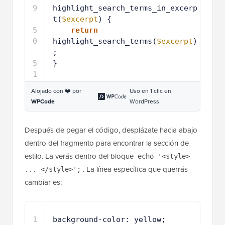
9
highlight_search_terms_in_excerp
t(
$excerpt
) {
5
return
0
highlight_search_terms(
$excerpt
)
;
5
}
1
Alojado con ❤️ por
Uso en 1 clic en
WPCode
WordPress
Después de pegar el código, desplázate hacia abajo
dentro del fragmento para encontrar la sección de
estilo. La verás dentro del bloque
echo '<style>
. La línea específica que querrás
... </style>';
cambiar es:
1
background-color: yellow;