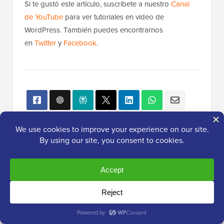
Si te gustó este artículo, suscríbete a nuestro
Canal
de YouTube
para ver tutoriales en video de
WordPress. También puedes encontrarnos
en
Twitter
y
Facebook
.
Popular en WPBeginner
¡Ahora mismo!
Revelado: Por Qué Construir una
Lista de Correo Electrónico es Tan
Importante Hoy (6 Razones)