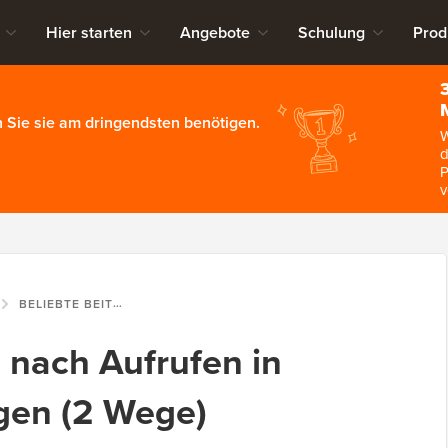
Hier starten
Angebote
Schulung
Prod
 Sie sie am dringendsten benötigen.
W
d
P
v
BELIEBTE BEITRÄGE NACH AUFRUFEN IN WORDPRESS ANZEIGEN (2 WEGE)
 nach Aufrufen in
gen (2 Wege)