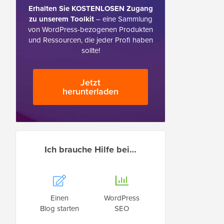
Erhalten Sie KOSTENLOSEN Zugang
zu unserem Toolkit
– eine Sammlung
von WordPress-bezogenen Produkten
und Ressourcen, die jeder Profi haben
sollte!
Jetzt
herunterladen
Ich brauche Hilfe bei…
Einen
WordPress
Blog starten
SEO