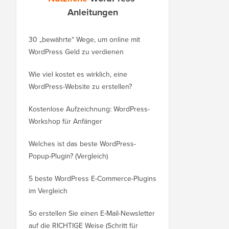
Anleitungen
30 „bewährte“ Wege, um online mit
So verschieben Sie Ihr
WordPress Geld zu verdienen
von WordPress.com zu
Wie viel kostet es wirklich, eine
So verschieben Sie Wo
WordPress-Website zu erstellen?
auf eine neue Domain
verlieren
Kostenlose Aufzeichnung: WordPress-
Workshop für Anfänger
Wechseln von Blogger
ohne Rankingverlust
Welches ist das beste WordPress-
Popup-Plugin? (Vergleich)
So wechseln Sie richti
WordPress (Schritt für S
5 beste WordPress E-Commerce-Plugins
im Vergleich
So wechseln Sie richti
Squarespace zu Word
So erstellen Sie einen E-Mail-Newsletter
auf die RICHTIGE Weise (Schritt für
So verschieben Sie W