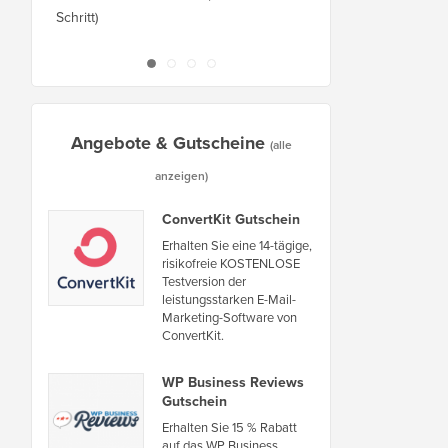
Schritt)
Ausfallzeiten auf eine
oder Server
Angebote & Gutscheine
(alle
anzeigen)
ConvertKit Gutschein
Erhalten Sie eine 14-tägige,
risikofreie KOSTENLOSE
Testversion der
leistungsstarken E-Mail-
Marketing-Software von
ConvertKit.
WP Business Reviews
Gutschein
Erhalten Sie 15 % Rabatt
auf das WP Business