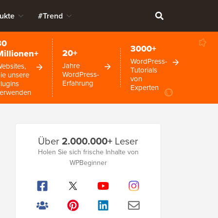
ukte
#Trend
30
3000+
20+
Millionen+
WordPress-
Jahre
ebsites,
Tutorials
WordPress-
ie unsere
von
Erfahrung
lugins
Experten
erwenden
Primäres
Über
2.000.000+
Leser
Seitenleistenmenü
Holen Sie sich frische Inhalte von
WPBeginner