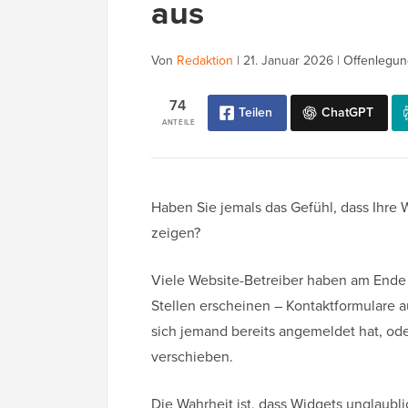
aus
Von
Redaktion
|
21. Januar 2026
|
Offenlegun
74
Teilen
ChatGPT
ANTEILE
Haben Sie jemals das Gefühl, dass Ihre 
zeigen?
Viele Website-Betreiber haben am Ende
Stellen erscheinen – Kontaktformulare
sich jemand bereits angemeldet hat, od
verschieben.
Die Wahrheit ist, dass Widgets unglaublic