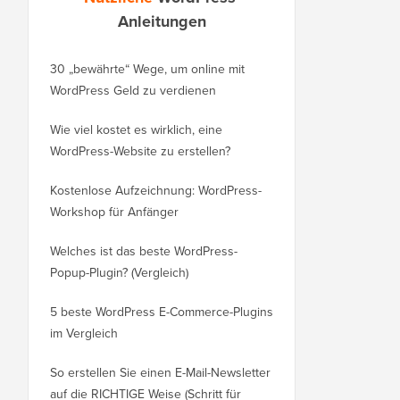
Anleitungen
30 „bewährte“ Wege, um online mit
So verschieben Sie Ihr
WordPress Geld zu verdienen
von WordPress.com zu
Wie viel kostet es wirklich, eine
So verschieben Sie Wo
WordPress-Website zu erstellen?
auf eine neue Domain
verlieren
Kostenlose Aufzeichnung: WordPress-
Workshop für Anfänger
Wechseln von Blogger
ohne Rankingverlust
Welches ist das beste WordPress-
Popup-Plugin? (Vergleich)
So wechseln Sie richti
WordPress (Schritt für S
5 beste WordPress E-Commerce-Plugins
im Vergleich
So wechseln Sie richti
Squarespace zu Word
So erstellen Sie einen E-Mail-Newsletter
auf die RICHTIGE Weise (Schritt für
So verschieben Sie W