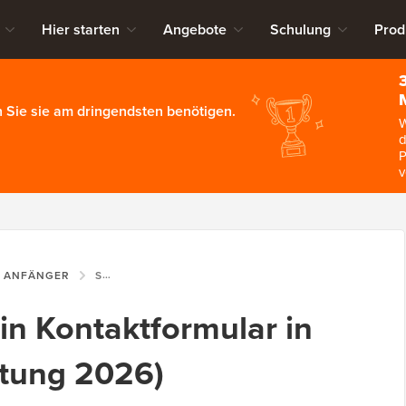
Hier starten
Angebote
Schulung
Prod
 Sie sie am dringendsten benötigen.
W
d
P
v
R ANFÄNGER
SO ERSTELLEN SIE EIN KONTAKTFORMULAR IN WORDPRESS (ANLEITUNG 2026)
ein Kontaktformular in
itung 2026)