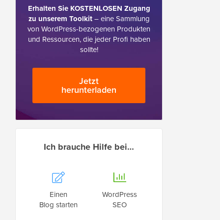
Erhalten Sie KOSTENLOSEN Zugang
zu unserem Toolkit
– eine Sammlung
von WordPress-bezogenen Produkten
und Ressourcen, die jeder Profi haben
sollte!
Jetzt
herunterladen
Ich brauche Hilfe bei…
Einen
WordPress
Blog starten
SEO