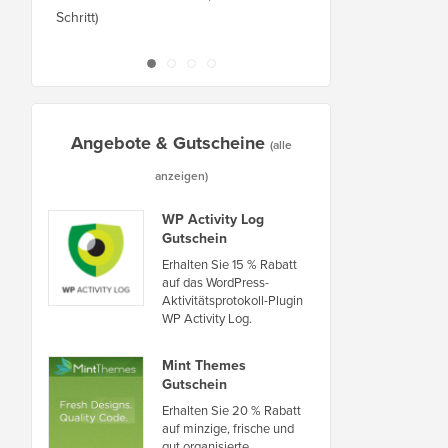
Schritt)
Ausfallzeiten auf eine
oder Server
Angebote & Gutscheine
(alle
anzeigen)
WP Activity Log
Gutschein
Erhalten Sie 15 % Rabatt
auf das WordPress-
Aktivitätsprotokoll-Plugin
WP Activity Log.
Mint Themes
Gutschein
Erhalten Sie 20 % Rabatt
auf minzige, frische und
gut organisierte