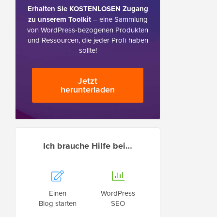
Erhalten Sie KOSTENLOSEN Zugang
zu unserem Toolkit
– eine Sammlung
von WordPress-bezogenen Produkten
und Ressourcen, die jeder Profi haben
sollte!
Jetzt
herunterladen
Ich brauche Hilfe bei…
Einen
WordPress
Blog starten
SEO