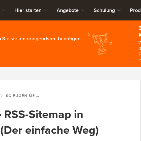
Hier starten
Angebote
Schulung
Prod
 Sie sie am dringendsten benötigen.
W
d
P
v
SO FÜGEN SIE EINE RSS-SITEMAP IN WORDPRESS HINZU (DER EINFACHE WEG)
e RSS-Sitemap in
(Der einfache Weg)