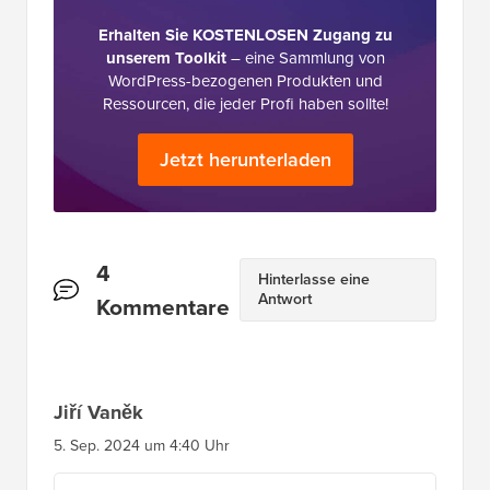
Erhalten Sie KOSTENLOSEN Zugang zu
unserem Toolkit
– eine Sammlung von
WordPress-bezogenen Produkten und
Ressourcen, die jeder Profi haben sollte!
Jetzt herunterladen
Leserinteraktionen
4
Hinterlasse eine
Antwort
Kommentare
Jiří Vaněk
5. Sep. 2024 um 4:40 Uhr