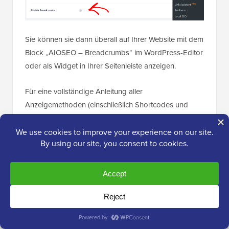
Sie können sie dann überall auf Ihrer Website mit dem
Block „AIOSEO – Breadcrumbs“ im WordPress-Editor
oder als Widget in Ihrer Seitenleiste anzeigen.
Für eine vollständige Anleitung aller
Anzeigemethoden (einschließlich Shortcodes und
PHP) lesen Sie unsere detaillierte Anleitung zum
Thema
Anzeigen von Breadcrumb-Navigationslinks in
WordPress
.
Wenn Sie eines dieser
besten WooCommerce-
Themes
verwenden, ist die Breadcrumb-Funktionalität
wahrscheinlich integriert.
8. Produktkategorien, Tags und