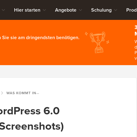
Hier starten
Angebote
Schulung
Prod
 Sie sie am dringendsten benötigen.
W
d
P
v
WAS KOMMT IN WORDPRESS 6.0 (FUNKTIONEN UND SCREENSHOTS)
rdPress 6.0
Screenshots)