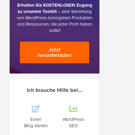
Erhalten Sie KOSTENLOSEN Zugang
zu unserem Toolkit
– eine Sammlung
von WordPress-bezogenen Produkten
und Ressourcen, die jeder Profi haben
sollte!
Jetzt
herunterladen
Ich brauche Hilfe bei…
Einen
WordPress
Blog starten
SEO