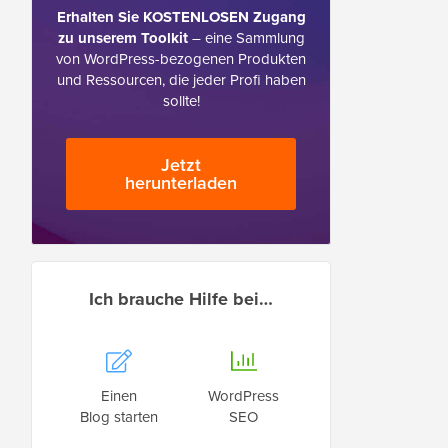
Erhalten Sie KOSTENLOSEN Zugang
zu unserem Toolkit
– eine Sammlung
von WordPress-bezogenen Produkten
und Ressourcen, die jeder Profi haben
sollte!
Jetzt
herunterladen
Ich brauche Hilfe bei…
Einen
WordPress
Blog starten
SEO