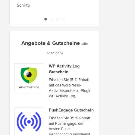
Schritt)
Ausfallzeiten auf eine
oder Server
Angebote & Gutscheine
(alle
anzeigen)
WP Activity Log
Gutschein
Erhalten Sie 15 % Rabatt
auf das WordPress-
Aktivitätsprotokoll-Plugin
WP Activity Log.
PushEngage Gutschein
Erhalten Sie 35 % Rabatt
auf PushEngage, den
besten Push-
Benachrichtigungsdienst