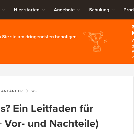
Hier starten
Angebote
Schulung
Prod
 Sie sie am dringendsten benötigen.
W
d
P
v
R ANFÄNGER
WAS IST WORDPRESS? EIN LEITFADEN FÜR ANFÄNGER (FAQS + VOR- UND NACHTEILE)
? Ein Leitfaden für
 Vor- und Nachteile)