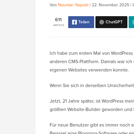
Von
Nouman Yaqoob
|
22. November 2025
|
611
Teilen
ChatGPT
ANTEILE
Ich habe zum ersten Mal von WordPress v
anderen CMS-Plattform. Damals war ich m
eigenen Websites verwenden konnte.
Wenn Sie sich in derselben Unsicherheit 
Jetzt, 21 Jahre später, ist WordPress me
größten Website-Builder geworden und be
Für neue Benutzer gibt es immer noch e
Beispiel eine Blogging-Software oder e