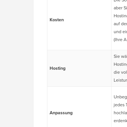
aber S
Hostin
Kosten
auf de
und e
(Ihre A
Sie wä
Hostin
Hosting
die vo
Leistu
Unbegr
jedes 
Anpassung
hochla
erdenk