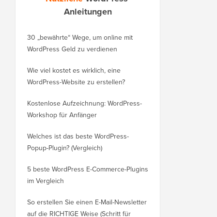
Anleitungen
30 „bewährte“ Wege, um online mit
So verschieben Sie Ihr
WordPress Geld zu verdienen
von WordPress.com zu
Wie viel kostet es wirklich, eine
So verschieben Sie Wo
WordPress-Website zu erstellen?
auf eine neue Domain
verlieren
Kostenlose Aufzeichnung: WordPress-
Workshop für Anfänger
Wechseln von Blogger
ohne Rankingverlust
Welches ist das beste WordPress-
Popup-Plugin? (Vergleich)
So wechseln Sie richti
WordPress (Schritt für S
5 beste WordPress E-Commerce-Plugins
im Vergleich
So wechseln Sie richti
Squarespace zu Word
So erstellen Sie einen E-Mail-Newsletter
auf die RICHTIGE Weise (Schritt für
So verschieben Sie W