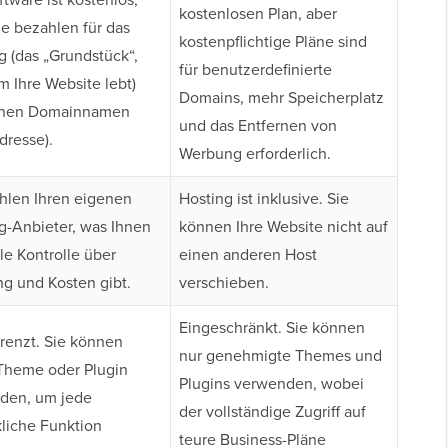
kostenlosen Plan, aber
ie bezahlen für das
kostenpflichtige Pläne sind
g (das „Grundstück“,
für benutzerdefinierte
m Ihre Website lebt)
Domains, mehr Speicherplatz
inen Domainnamen
und das Entfernen von
dresse).
Werbung erforderlich.
hlen Ihren eigenen
Hosting ist inklusive. Sie
g-Anbieter, was Ihnen
können Ihre Website nicht auf
lle Kontrolle über
einen anderen Host
ng und Kosten gibt.
verschieben.
Eingeschränkt. Sie können
enzt. Sie können
nur genehmigte Themes und
Theme oder Plugin
Plugins verwenden, wobei
den, um jede
der vollständige Zugriff auf
liche Funktion
teure Business-Pläne