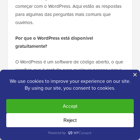
começar com o WordPress. Aqui estão as respostas
para algumas das perguntas mais comuns que
ouvimos.
Por que o WordPress está disponível
gratuitamente?
O WordPress é um software de código aberto, o que
significa que é gratuito para qualquer pessoa usar e
modificar. Embora o software em si seja gratuito,
você precisará pagar por um
nome de domínio
e
hospedagem na web. Para mais detalhes, veja nosso
artigo sobre
por que o WordPress é gratuito
.
Quais são as vantagens de usar o WordPress?
As principais vantagens são que é fácil para iniciantes