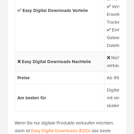
✅
Verschieden
✅ Easy Digital Downloads Vorteile
Erweiterung I
Tracker, Kauf
✅
Einfache In
Gateways, E-M
Dateihosting-
❌
Nicht ideal
❌ Easy Digital Downloads Nachteile
verkaufen mö
Preise
Ab 99,50 $/Ja
Digitale Prod
Am besten für
mit einer anf
skalierbaren 
Wenn Sie nur digitale Produkte verkaufen möchten,
dann ist
Easy Digital Downloads (EDD)
das beste