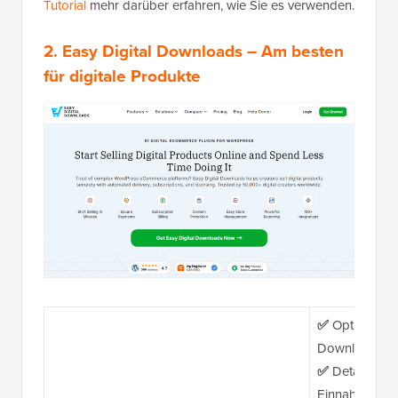
Tutorial
mehr darüber erfahren, wie Sie es verwenden.
2.
Easy Digital Downloads
– Am besten
für digitale Produkte
✅
Optimiert fü
Downloads
✅
Detailliert
Einnahmen un