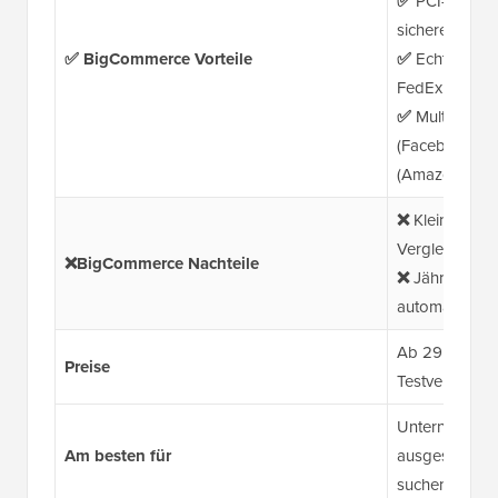
✅
PCI-konfor
sichere Trans
✅ BigCommerce Vorteile
✅
Echtzeit-Ve
FedEx
✅
Multichanne
(Facebook, In
(Amazon)
❌
Kleinere Th
Vergleich z
❌BigCommerce Nachteile
❌
Jährliche U
automatische
Ab 29 $/Monat
Preise
Testversion v
Unternehmen, 
Am besten für
ausgestattete
suchen