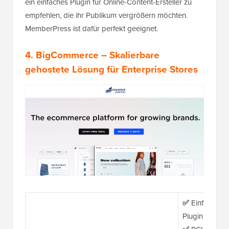
ein einfaches Plugin für Online-Content-Ersteller zu
empfehlen, die ihr Publikum vergrößern möchten.
MemberPress ist dafür perfekt geeignet.
4.
BigCommerce
– Skalierbare
gehostete Lösung für Enterprise Stores
✅
Einfache Wo
Plugin und G