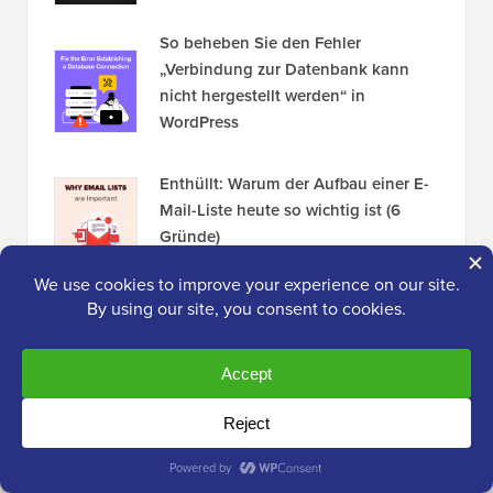
So beheben Sie den Fehler
„Verbindung zur Datenbank kann
nicht hergestellt werden“ in
WordPress
Enthüllt: Warum der Aufbau einer E-
Mail-Liste heute so wichtig ist (6
Gründe)
13 Dinge, die Sie UNBEDINGT tun
müssen, bevor Sie das WordPress-
Theme ändern
Offenlegung:
Unsere Inhalte werden von den Lesern
unterstützt. Das bedeutet, wenn Sie auf einige unserer