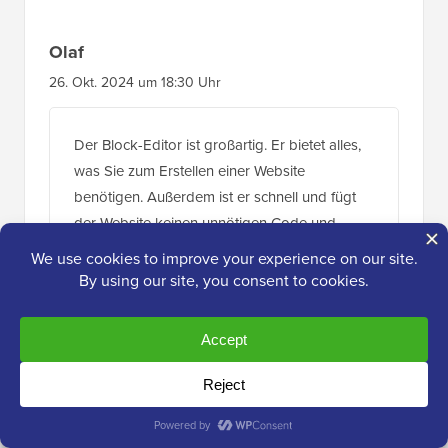
Olaf
26. Okt. 2024 um 18:30 Uhr
Der Block-Editor ist großartig. Er bietet alles,
was Sie zum Erstellen einer Website
benötigen. Außerdem ist er schnell und fügt
der Website keinen unnötigen Code und
keine Erweiterungen hinzu. Der
Hauptunterschied, den ich beim Erstellen von
Websites bemerke, ist, dass man bei einem
Builder viel sorgfältiger und im Voraus
darüber nachdenken muss, wie man die
Website optimiert. Das ist eben so. Builder
verlangsamen die Website von Natur aus,
daher eignen sie sich am besten für leichtere