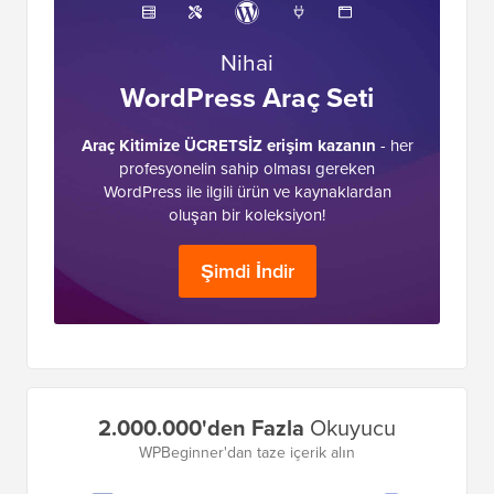
Nihai
WordPress Araç Seti
Araç Kitimize ÜCRETSİZ erişim kazanın
- her
profesyonelin sahip olması gereken
WordPress ile ilgili ürün ve kaynaklardan
oluşan bir koleksiyon!
Şimdi İndir
Birincil
2.000.000'den Fazla
Okuyucu
Kenar
WPBeginner'dan taze içerik alın
Çubuğu