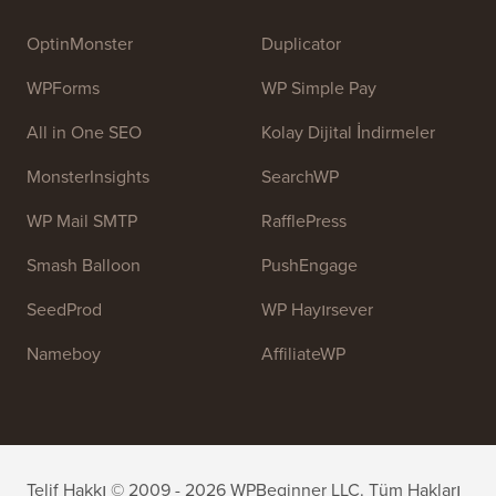
OptinMonster
Duplicator
WPForms
WP Simple Pay
All in One SEO
Kolay Dijital İndirmeler
MonsterInsights
SearchWP
WP Mail SMTP
RafflePress
Smash Balloon
PushEngage
SeedProd
WP Hayırsever
Nameboy
AffiliateWP
Telif Hakkı © 2009 - 2026 WPBeginner LLC. Tüm Hakları