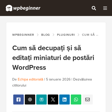
WPBEGINNER
BLOG
PLUGINURI
CUM SĂ DECUPAȚI ȘI SĂ EDITAȚI MINIATURI DE POSTĂRI WORDPRESS
Cum să decupați și să
editați miniaturi de postări
WordPress
De
Echipa editorială
|
5 ianuarie 2026
|
Dezvăluirea
cititorului