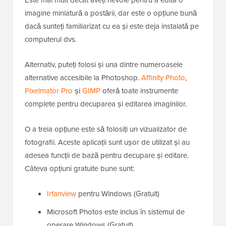
imagine miniatură a postării, dar este o opțiune bună
dacă sunteți familiarizat cu ea și este deja instalată pe
computerul dvs.
Alternativ, puteți folosi și una dintre numeroasele
alternative accesibile la Photoshop.
Affinity Photo
,
Pixelmator Pro
și
GIMP
oferă toate instrumente
complete pentru decuparea și editarea imaginilor.
O a treia opțiune este să folosiți un vizualizator de
fotografii. Aceste aplicații sunt ușor de utilizat și au
adesea funcții de bază pentru decupare și editare.
Câteva opțiuni gratuite bune sunt:
Irfanview
pentru Windows (Gratuit)
Microsoft Photos este inclus în sistemul de
operare Windows (Gratuit).