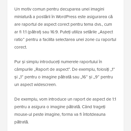
Un motiv comun pentru decuparea unei imagini
miniatură a postării în WordPress este asigurarea că
are raportul de aspect corect pentru tema dvs., cum
ar fi 1:1 (pătrat) sau 16:9. Puteți utiliza setările „Aspect
ratio” pentru a facilita selectarea unei zone cu raportul
corect.
Pur și simplu introduceți numerele raportului în
câmpurile „Raport de aspect”. De exemplu, folosiți „1”
și „1” pentru o imagine pătrată sau „16” și „9” pentru
un aspect widescreen.
De exemplu, vom introduce un raport de aspect de 1:1
pentru a asigura o imagine pătrată. Când trageți
mouse-ul peste imagine, forma va fi întotdeauna
pătrată.