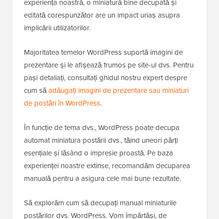
experiența noastră, o miniatură bine decupată și
editată corespunzător are un impact uriaș asupra
implicării utilizatorilor.
Majoritatea temelor WordPress suportă imagini de
prezentare și le afișează frumos pe site-ul dvs. Pentru
pași detaliați, consultați ghidul nostru expert despre
cum să
adăugați imagini de prezentare sau miniaturi
de postări în WordPress
.
În funcție de tema dvs., WordPress poate decupa
automat miniatura postării dvs., tăind uneori părți
esențiale și lăsând o impresie proastă. Pe baza
experienței noastre extinse, recomandăm decuparea
manuală pentru a asigura cele mai bune rezultate.
Să explorăm cum să decupați manual miniaturile
postărilor dvs. WordPress. Vom împărtăși, de